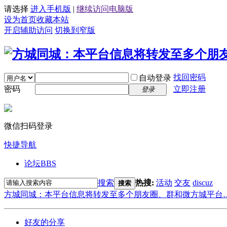
请选择
进入手机版
|
继续访问电脑版
设为首页
收藏本站
开启辅助访问
切换到窄版
找回密码
自动登录
密码
立即注册
登录
微信扫码登录
快捷导航
论坛
BBS
搜索
热搜:
活动
交友
discuz
搜索
方城同城：本平台信息将转发至多个朋友圈、群和微方城平台
好友的分享