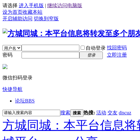
请选择
进入手机版
|
继续访问电脑版
设为首页
收藏本站
开启辅助访问
切换到窄版
找回密码
自动登录
密码
立即注册
登录
微信扫码登录
快捷导航
论坛
BBS
搜索
热搜:
活动
交友
discuz
搜索
方城同城：本平台信息将