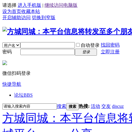
请选择
进入手机版
|
继续访问电脑版
设为首页
收藏本站
开启辅助访问
切换到窄版
找回密码
自动登录
密码
立即注册
登录
微信扫码登录
快捷导航
论坛
BBS
搜索
热搜:
活动
交友
discuz
搜索
方城同城：本平台信息将