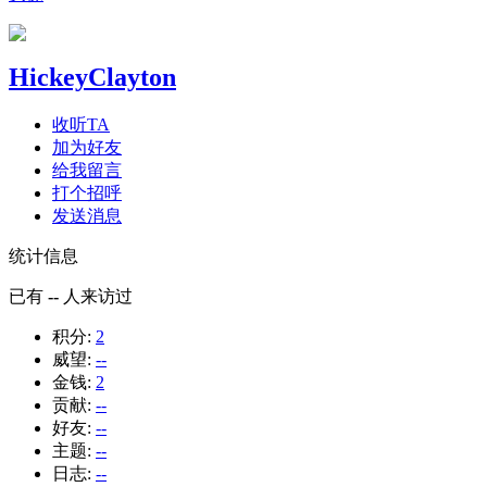
HickeyClayton
收听TA
加为好友
给我留言
打个招呼
发送消息
统计信息
已有
--
人来访过
积分:
2
威望:
--
金钱:
2
贡献:
--
好友:
--
主题:
--
日志:
--