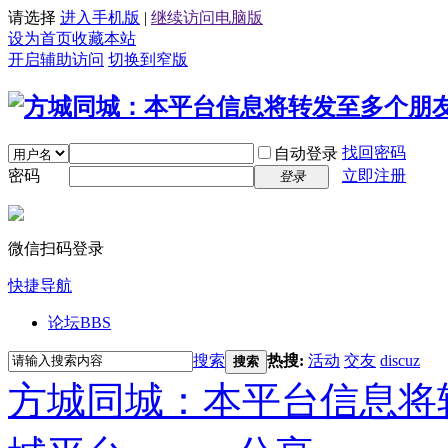
请选择
进入手机版
|
继续访问电脑版
设为首页
收藏本站
开启辅助访问
切换到窄版
找回密码
自动登录
密码
立即注册
登录
微信扫码登录
快捷导航
论坛
BBS
搜索
热搜:
活动
交友
discuz
搜索
方城同城：本平台信息将