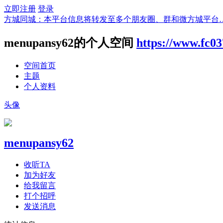
立即注册
登录
方城同城：本平台信息将转发至多个朋友圈、群和微方城平台
menupansy62的个人空间
https://www.fc0
空间首页
主题
个人资料
头像
menupansy62
收听TA
加为好友
给我留言
打个招呼
发送消息