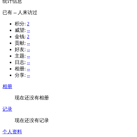
统计信息
已有
--
人来访过
积分:
2
威望:
--
金钱:
2
贡献:
--
好友:
--
主题:
--
日志:
--
相册:
--
分享:
--
相册
现在还没有相册
记录
现在还没有记录
个人资料