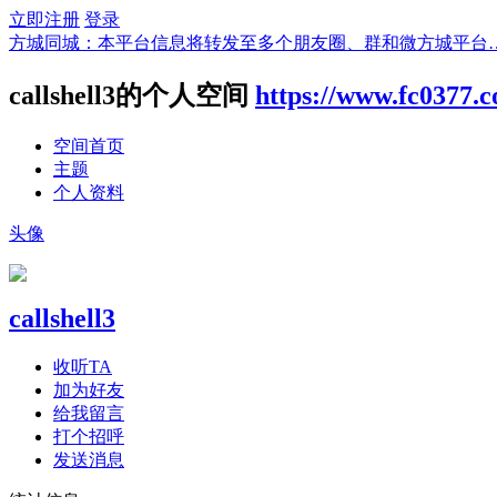
立即注册
登录
方城同城：本平台信息将转发至多个朋友圈、群和微方城平台
callshell3的个人空间
https://www.fc0377.
空间首页
主题
个人资料
头像
callshell3
收听TA
加为好友
给我留言
打个招呼
发送消息