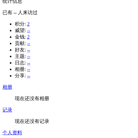
统计信息
已有
--
人来访过
积分:
2
威望:
--
金钱:
2
贡献:
--
好友:
--
主题:
--
日志:
--
相册:
--
分享:
--
相册
现在还没有相册
记录
现在还没有记录
个人资料