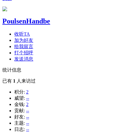
PoulsenHandbe
收听TA
加为好友
给我留言
打个招呼
发送消息
统计信息
已有
1
人来访过
积分:
2
威望:
--
金钱:
2
贡献:
--
好友:
--
主题:
--
日志:
--