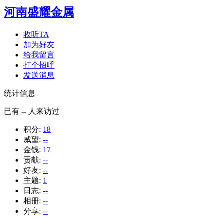
河南盛耀金属
收听TA
加为好友
给我留言
打个招呼
发送消息
统计信息
已有
--
人来访过
积分:
18
威望:
--
金钱:
17
贡献:
--
好友:
--
主题:
1
日志:
--
相册:
--
分享:
--