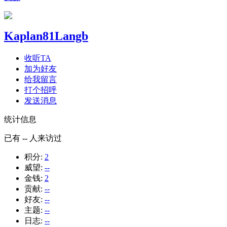
Kaplan81Langb
收听TA
加为好友
给我留言
打个招呼
发送消息
统计信息
已有
--
人来访过
积分:
2
威望:
--
金钱:
2
贡献:
--
好友:
--
主题:
--
日志:
--