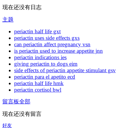
现在还没有日志
主题
periactin half life gxt
periactin uses side effects gxs
can periactin affect pregnancy vsn
is periactin used to increase appetite jnn
periactin indications ies
giving periactin to dogs eim
side effects of periactin appetite stimulant gsv
periactin para el apetito ecd
periactin half life hmk
periactin cortisol bwl
留言板
全部
现在还没有留言
好友