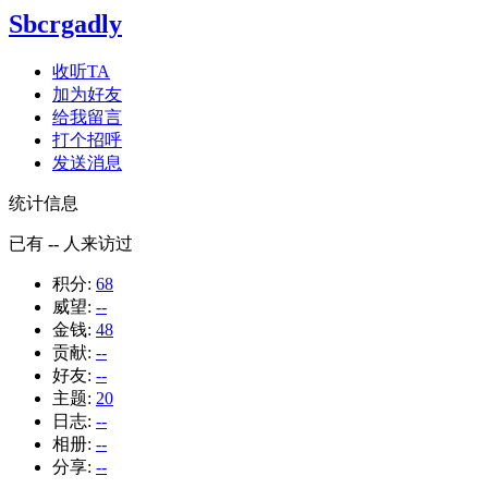
Sbcrgadly
收听TA
加为好友
给我留言
打个招呼
发送消息
统计信息
已有
--
人来访过
积分:
68
威望:
--
金钱:
48
贡献:
--
好友:
--
主题:
20
日志:
--
相册:
--
分享:
--