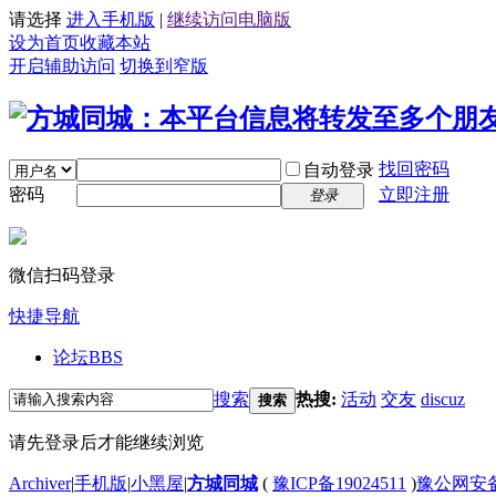
请选择
进入手机版
|
继续访问电脑版
设为首页
收藏本站
开启辅助访问
切换到窄版
找回密码
自动登录
密码
立即注册
登录
微信扫码登录
快捷导航
论坛
BBS
搜索
热搜:
活动
交友
discuz
搜索
请先登录后才能继续浏览
Archiver
|
手机版
|
小黑屋
|
方城同城
(
豫ICP备19024511
)
豫公网安备4