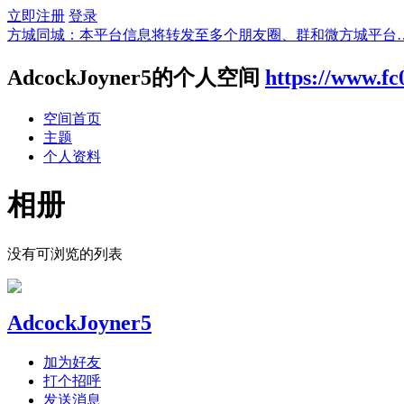
立即注册
登录
方城同城：本平台信息将转发至多个朋友圈、群和微方城平台
AdcockJoyner5的个人空间
https://www.f
空间首页
主题
个人资料
相册
没有可浏览的列表
AdcockJoyner5
加为好友
打个招呼
发送消息