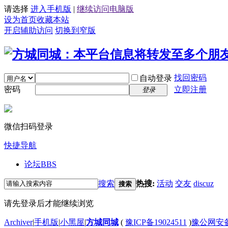
请选择
进入手机版
|
继续访问电脑版
设为首页
收藏本站
开启辅助访问
切换到窄版
找回密码
自动登录
密码
立即注册
登录
微信扫码登录
快捷导航
论坛
BBS
搜索
热搜:
活动
交友
discuz
搜索
请先登录后才能继续浏览
Archiver
|
手机版
|
小黑屋
|
方城同城
(
豫ICP备19024511
)
豫公网安备4