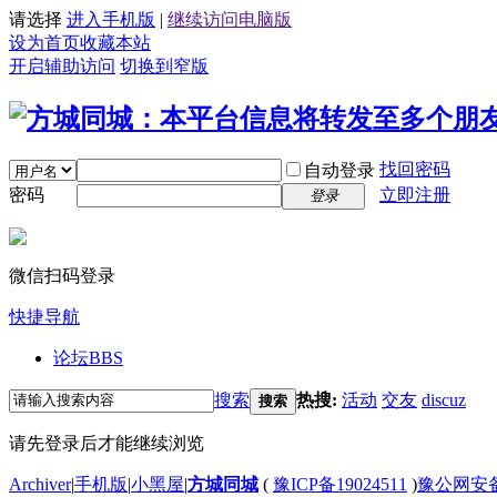
请选择
进入手机版
|
继续访问电脑版
设为首页
收藏本站
开启辅助访问
切换到窄版
找回密码
自动登录
密码
立即注册
登录
微信扫码登录
快捷导航
论坛
BBS
搜索
热搜:
活动
交友
discuz
搜索
请先登录后才能继续浏览
Archiver
|
手机版
|
小黑屋
|
方城同城
(
豫ICP备19024511
)
豫公网安备4