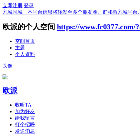
立即注册
登录
方城同城：本平台信息将转发至多个朋友圈、群和微方城平台
欧派的个人空间
https://www.fc0377.com/
空间首页
主题
个人资料
头像
欧派
收听TA
加为好友
给我留言
打个招呼
发送消息