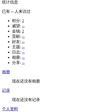
统计信息
已有
--
人来访过
积分:
2
威望:
--
金钱:
2
贡献:
--
好友:
--
主题:
--
日志:
--
相册:
--
分享:
--
相册
现在还没有相册
记录
现在还没有记录
个人资料