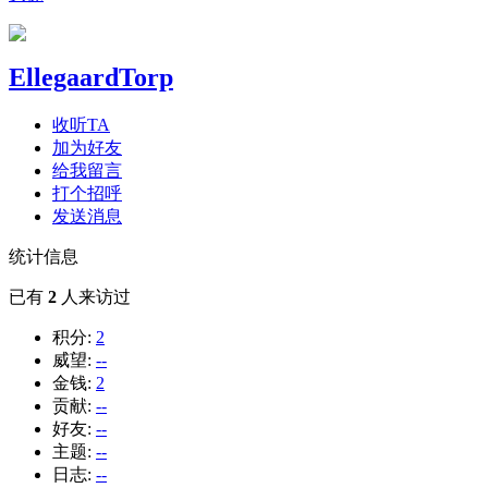
EllegaardTorp
收听TA
加为好友
给我留言
打个招呼
发送消息
统计信息
已有
2
人来访过
积分:
2
威望:
--
金钱:
2
贡献:
--
好友:
--
主题:
--
日志:
--