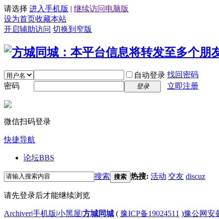
请选择
进入手机版
|
继续访问电脑版
设为首页
收藏本站
开启辅助访问
切换到窄版
找回密码
自动登录
密码
立即注册
登录
微信扫码登录
快捷导航
论坛
BBS
搜索
热搜:
活动
交友
discuz
搜索
请先登录后才能继续浏览
Archiver
|
手机版
|
小黑屋
|
方城同城
(
豫ICP备19024511
)
豫公网安备4