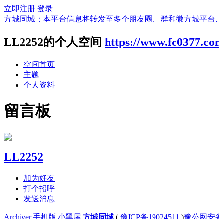
立即注册
登录
方城同城：本平台信息将转发至多个朋友圈、群和微方城平台
LL2252的个人空间
https://www.fc0377.c
空间首页
主题
个人资料
留言板
LL2252
加为好友
打个招呼
发送消息
Archiver
|
手机版
|
小黑屋
|
方城同城
(
豫ICP备19024511
)
豫公网安备4