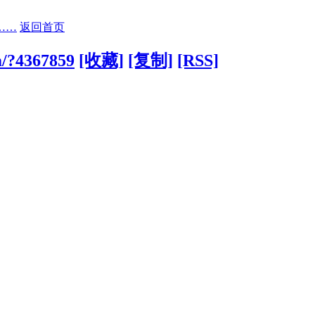
……
返回首页
m/?4367859
[收藏]
[复制]
[RSS]