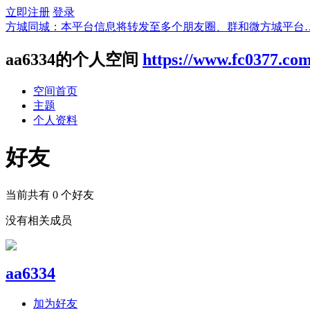
立即注册
登录
方城同城：本平台信息将转发至多个朋友圈、群和微方城平台
aa6334的个人空间
https://www.fc0377.co
空间首页
主题
个人资料
好友
当前共有
0
个好友
没有相关成员
aa6334
加为好友