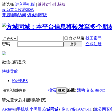
请选择
进入手机版
|
继续访问电脑版
设为首页
收藏本站
开启辅助访问
切换到窄版
找回密码
自动登录
密码
立即注册
登录
微信扫码登录
快捷导航
论坛
BBS
搜索
热搜:
活动
交友
discuz
搜索
请先登录后才能继续浏览
Archiver
|
手机版
|
小黑屋
|
方城同城
(
豫ICP备19024511
)
豫公网安备4