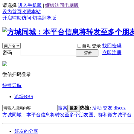
请选择
进入手机版
|
继续访问电脑版
设为首页
收藏本站
开启辅助访问
切换到窄版
找回密码
自动登录
密码
立即注册
登录
微信扫码登录
快捷导航
论坛
BBS
搜索
热搜:
活动
交友
discuz
搜索
方城同城：本平台信息将转发至多个朋友圈、群和微方城平台
好友的分享