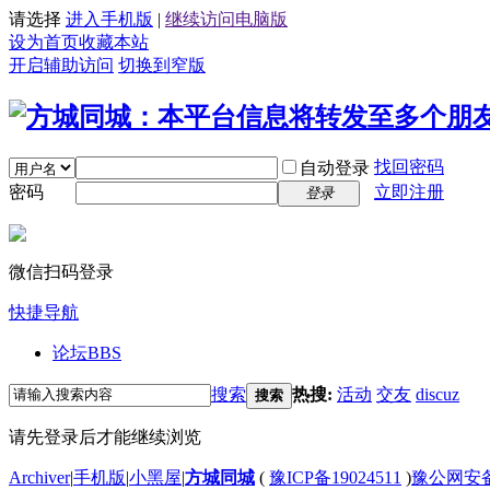
请选择
进入手机版
|
继续访问电脑版
设为首页
收藏本站
开启辅助访问
切换到窄版
找回密码
自动登录
密码
立即注册
登录
微信扫码登录
快捷导航
论坛
BBS
搜索
热搜:
活动
交友
discuz
搜索
请先登录后才能继续浏览
Archiver
|
手机版
|
小黑屋
|
方城同城
(
豫ICP备19024511
)
豫公网安备4