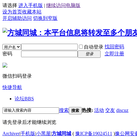
请选择
进入手机版
|
继续访问电脑版
设为首页
收藏本站
开启辅助访问
切换到窄版
找回密码
自动登录
密码
立即注册
登录
微信扫码登录
快捷导航
论坛
BBS
搜索
热搜:
活动
交友
discuz
搜索
请先登录后才能继续浏览
Archiver
|
手机版
|
小黑屋
|
方城同城
(
豫ICP备19024511
)
豫公网安备4