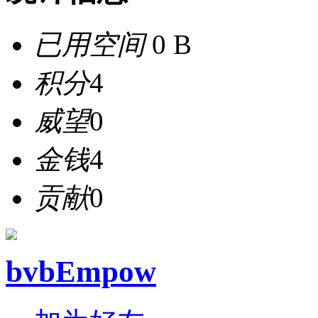
已用空间
0 B
积分
4
威望
0
金钱
4
贡献
0
bvbEmpow