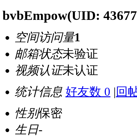
bvbEmpow
(UID: 43677
空间访问量
1
邮箱状态
未验证
视频认证
未认证
统计信息
好友数 0
|
回帖
性别
保密
生日
-