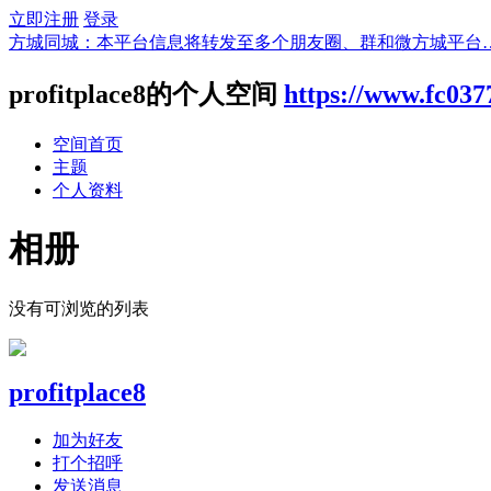
立即注册
登录
方城同城：本平台信息将转发至多个朋友圈、群和微方城平台
profitplace8的个人空间
https://www.fc03
空间首页
主题
个人资料
相册
没有可浏览的列表
profitplace8
加为好友
打个招呼
发送消息