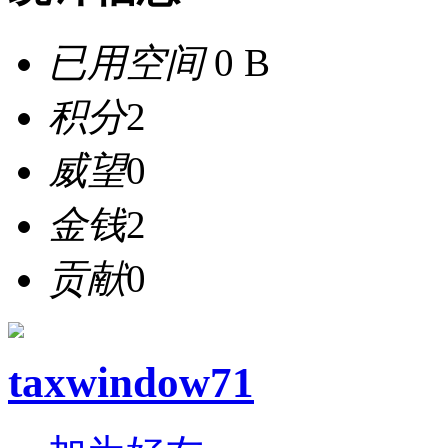
已用空间
0 B
积分
2
威望
0
金钱
2
贡献
0
taxwindow71