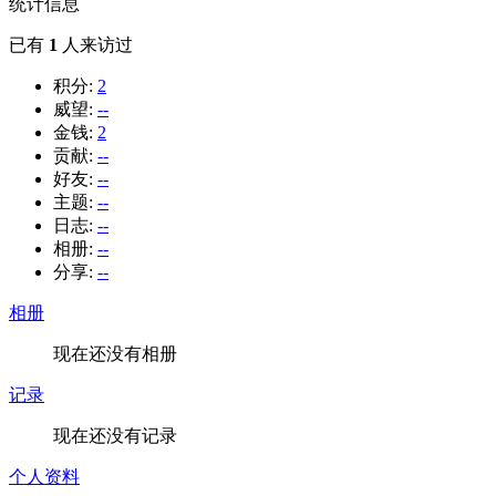
统计信息
已有
1
人来访过
积分:
2
威望:
--
金钱:
2
贡献:
--
好友:
--
主题:
--
日志:
--
相册:
--
分享:
--
相册
现在还没有相册
记录
现在还没有记录
个人资料