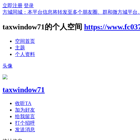
立即注册
登录
方城同城：本平台信息将转发至多个朋友圈、群和微方城平台
taxwindow71的个人空间
https://www.fc0
空间首页
主题
个人资料
头像
taxwindow71
收听TA
加为好友
给我留言
打个招呼
发送消息