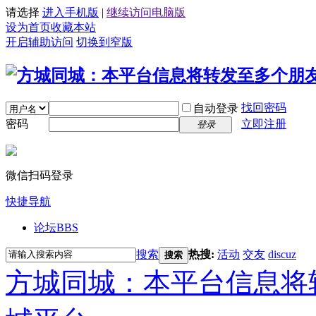
请选择
进入手机版
|
继续访问电脑版
设为首页
收藏本站
开启辅助访问
切换到窄版
找回密码
自动登录
密码
立即注册
登录
微信扫码登录
快捷导航
论坛
BBS
搜索
热搜:
活动
交友
discuz
搜索
方城同城：本平台信息将