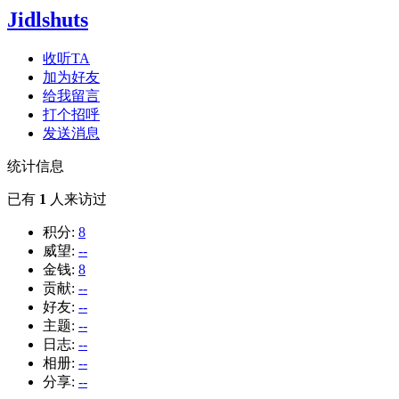
Jidlshuts
收听TA
加为好友
给我留言
打个招呼
发送消息
统计信息
已有
1
人来访过
积分:
8
威望:
--
金钱:
8
贡献:
--
好友:
--
主题:
--
日志:
--
相册:
--
分享:
--