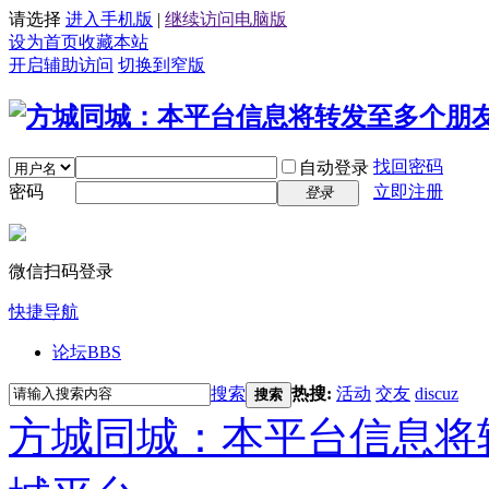
请选择
进入手机版
|
继续访问电脑版
设为首页
收藏本站
开启辅助访问
切换到窄版
找回密码
自动登录
密码
立即注册
登录
微信扫码登录
快捷导航
论坛
BBS
搜索
热搜:
活动
交友
discuz
搜索
方城同城：本平台信息将