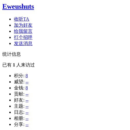
Eweushuts
收听TA
加为好友
给我留言
打个招呼
发送消息
统计信息
已有
1
人来访过
积分:
8
威望:
--
金钱:
8
贡献:
--
好友:
--
主题:
--
日志:
--
相册:
--
分享:
--