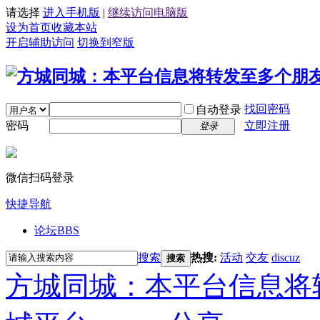
请选择
进入手机版
|
继续访问电脑版
设为首页
收藏本站
开启辅助访问
切换到窄版
找回密码
自动登录
密码
立即注册
登录
微信扫码登录
快捷导航
论坛
BBS
搜索
热搜:
活动
交友
discuz
搜索
方城同城：本平台信息将