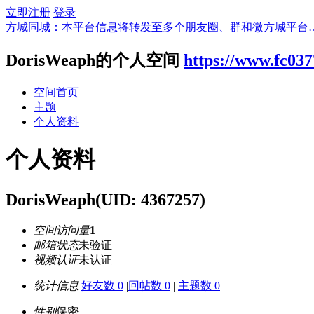
立即注册
登录
方城同城：本平台信息将转发至多个朋友圈、群和微方城平台
DorisWeaph的个人空间
https://www.fc03
空间首页
主题
个人资料
个人资料
DorisWeaph
(UID: 4367257)
空间访问量
1
邮箱状态
未验证
视频认证
未认证
统计信息
好友数 0
|
回帖数 0
|
主题数 0
性别
保密