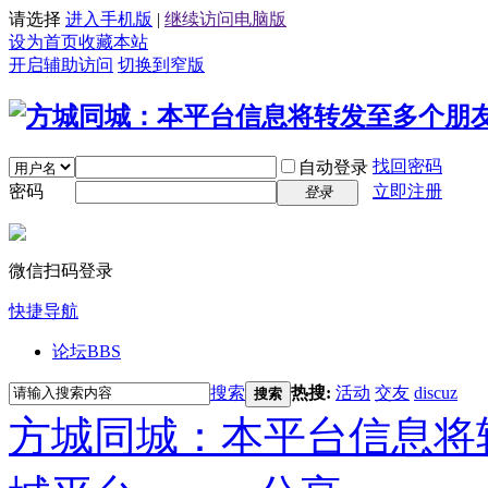
请选择
进入手机版
|
继续访问电脑版
设为首页
收藏本站
开启辅助访问
切换到窄版
找回密码
自动登录
密码
立即注册
登录
微信扫码登录
快捷导航
论坛
BBS
搜索
热搜:
活动
交友
discuz
搜索
方城同城：本平台信息将