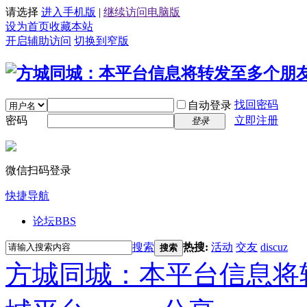
请选择
进入手机版
|
继续访问电脑版
设为首页
收藏本站
开启辅助访问
切换到窄版
找回密码
自动登录
密码
立即注册
登录
微信扫码登录
快捷导航
论坛
BBS
搜索
热搜:
活动
交友
discuz
搜索
方城同城：本平台信息将