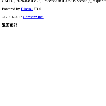
GMT+8, 2026-8-8 03:39
, Processed in 0.006319 second(s), 5 queries
Powered by
Discuz!
X3.4
© 2001-2017
Comsenz Inc.
返回顶部