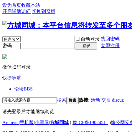
设为首页
收藏本站
开启辅助访问
切换到窄版
找回密码
自动登录
密码
立即注册
登录
微信扫码登录
快捷导航
论坛
BBS
搜索
热搜:
活动
交友
discuz
搜索
请先登录后才能继续浏览
Archiver
|
手机版
|
小黑屋
|
方城同城
(
豫ICP备19024511
)
豫公网安备4