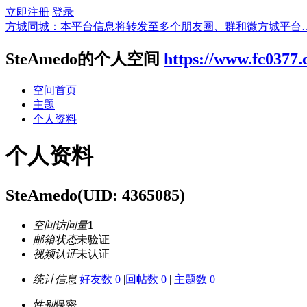
立即注册
登录
方城同城：本平台信息将转发至多个朋友圈、群和微方城平台
SteAmedo的个人空间
https://www.fc0377
空间首页
主题
个人资料
个人资料
SteAmedo
(UID: 4365085)
空间访问量
1
邮箱状态
未验证
视频认证
未认证
统计信息
好友数 0
|
回帖数 0
|
主题数 0
性别
保密