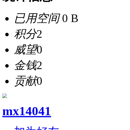
已用空间
0 B
积分
2
威望
0
金钱
2
贡献
0
mx14041