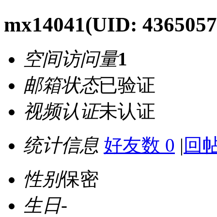
mx14041
(UID: 4365057
空间访问量
1
邮箱状态
已验证
视频认证
未认证
统计信息
好友数 0
|
回帖
性别
保密
生日
-