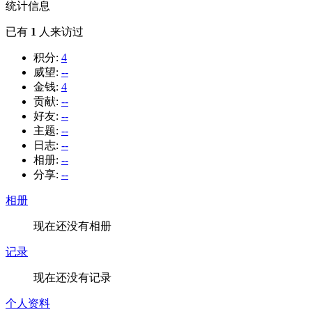
统计信息
已有
1
人来访过
积分:
4
威望:
--
金钱:
4
贡献:
--
好友:
--
主题:
--
日志:
--
相册:
--
分享:
--
相册
现在还没有相册
记录
现在还没有记录
个人资料