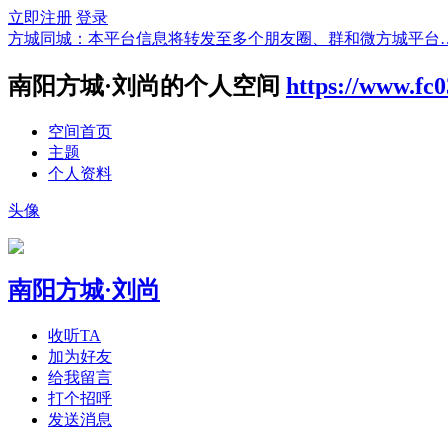
立即注册
登录
方城同城：本平台信息将转发至多个朋友圈、群和微方城平台
南阳方城·刘尚的个人空间
https://www.fc
空间首页
主题
个人资料
头像
南阳方城·刘尚
收听TA
加为好友
给我留言
打个招呼
发送消息