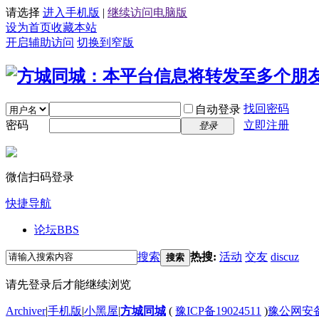
请选择
进入手机版
|
继续访问电脑版
设为首页
收藏本站
开启辅助访问
切换到窄版
找回密码
自动登录
密码
立即注册
登录
微信扫码登录
快捷导航
论坛
BBS
搜索
热搜:
活动
交友
discuz
搜索
请先登录后才能继续浏览
Archiver
|
手机版
|
小黑屋
|
方城同城
(
豫ICP备19024511
)
豫公网安备4