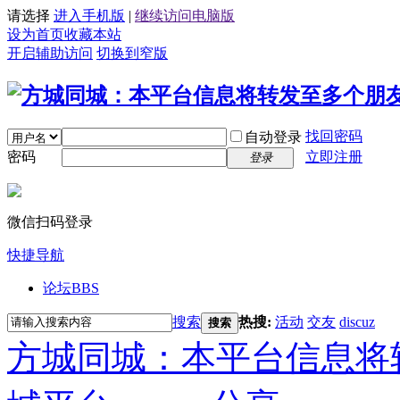
请选择
进入手机版
|
继续访问电脑版
设为首页
收藏本站
开启辅助访问
切换到窄版
找回密码
自动登录
密码
立即注册
登录
微信扫码登录
快捷导航
论坛
BBS
搜索
热搜:
活动
交友
discuz
搜索
方城同城：本平台信息将