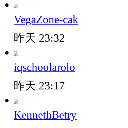
VegaZone-cak
昨天 23:32
iqschoolarolo
昨天 23:17
KennethBetry