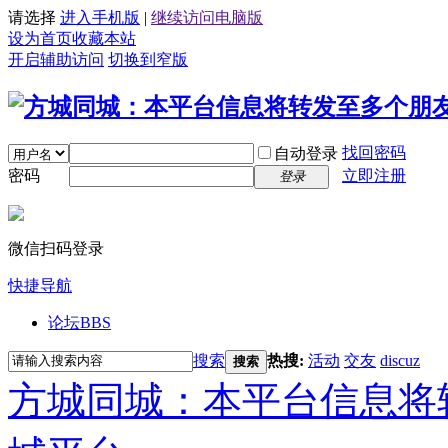
请选择
进入手机版
|
继续访问电脑版
设为首页
收藏本站
开启辅助访问
切换到窄版
找回密码
自动登录
密码
立即注册
登录
微信扫码登录
快捷导航
论坛
BBS
搜索
热搜:
活动
交友
discuz
搜索
方城同城：本平台信息将