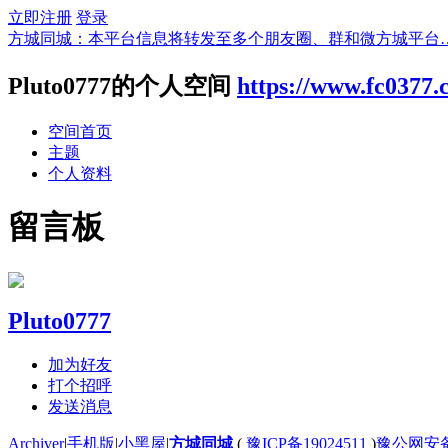
立即注册
登录
方城同城：本平台信息将转发至多个朋友圈、群和微方城平台
Pluto0777的个人空间
https://www.fc0377
空间首页
主题
个人资料
留言板
Pluto0777
加为好友
打个招呼
发送消息
Archiver
|
手机版
|
小黑屋
|
方城同城
(
豫ICP备19024511
)
豫公网安备4