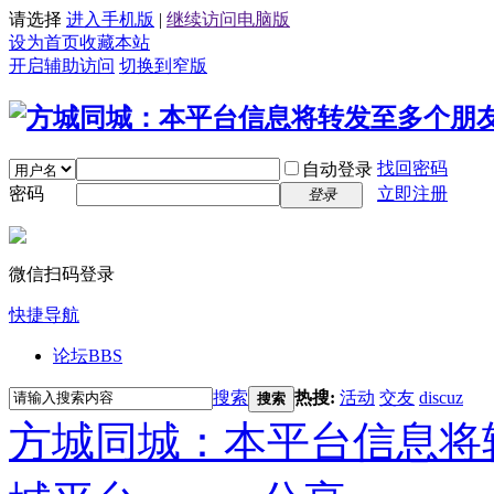
请选择
进入手机版
|
继续访问电脑版
设为首页
收藏本站
开启辅助访问
切换到窄版
找回密码
自动登录
密码
立即注册
登录
微信扫码登录
快捷导航
论坛
BBS
搜索
热搜:
活动
交友
discuz
搜索
方城同城：本平台信息将