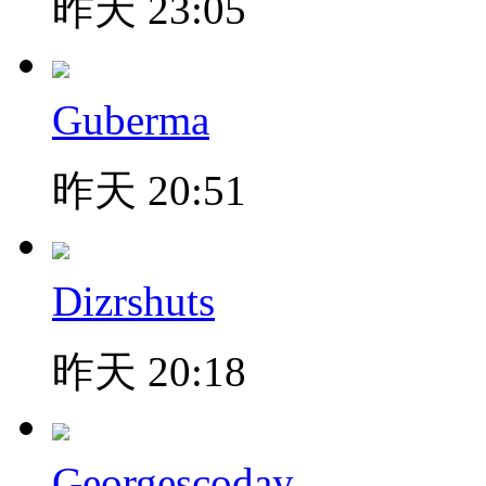
昨天 23:05
Guberma
昨天 20:51
Dizrshuts
昨天 20:18
Georgescoday