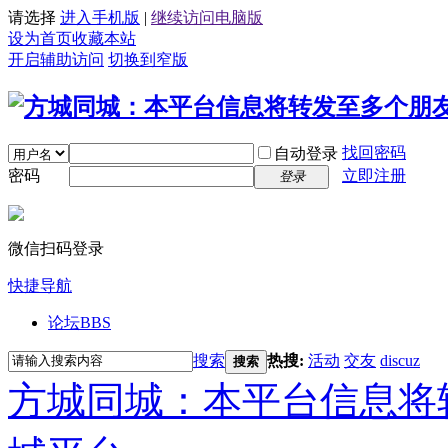
请选择
进入手机版
|
继续访问电脑版
设为首页
收藏本站
开启辅助访问
切换到窄版
找回密码
自动登录
密码
立即注册
登录
微信扫码登录
快捷导航
论坛
BBS
搜索
热搜:
活动
交友
discuz
搜索
方城同城：本平台信息将