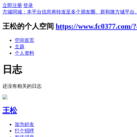
立即注册
登录
方城同城：本平台信息将转发至多个朋友圈、群和微方城平台
王松的个人空间
https://www.fc0377.com/
空间首页
主题
个人资料
日志
还没有相关的日志
王松
加为好友
打个招呼