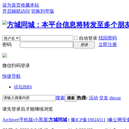
设为首页
收藏本站
开启辅助访问
切换到窄版
找回密码
自动登录
密码
立即注册
登录
微信扫码登录
快捷导航
论坛
BBS
搜索
热搜:
活动
交友
discuz
搜索
请先登录后才能继续浏览
Archiver
|
手机版
|
小黑屋
|
方城同城
(
豫ICP备19024511
)
豫公网安备4