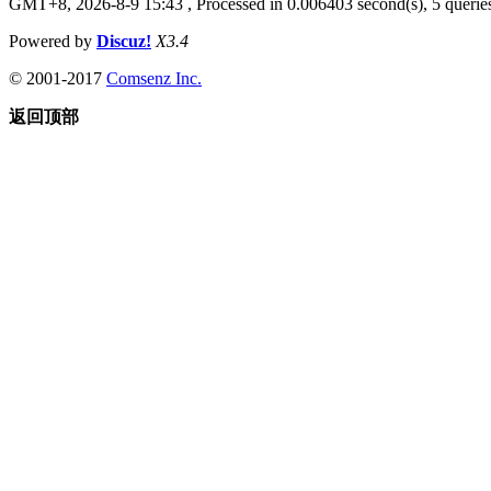
GMT+8, 2026-8-9 15:43
, Processed in 0.006403 second(s), 5 queries
Powered by
Discuz!
X3.4
© 2001-2017
Comsenz Inc.
返回顶部