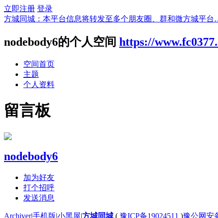
立即注册
登录
方城同城：本平台信息将转发至多个朋友圈、群和微方城平台
nodebody6的个人空间
https://www.fc0377
空间首页
主题
个人资料
留言板
nodebody6
加为好友
打个招呼
发送消息
Archiver
|
手机版
|
小黑屋
|
方城同城
(
豫ICP备19024511
)
豫公网安备4