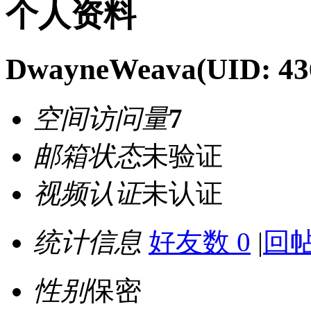
个人资料
DwayneWeava
(UID: 43
空间访问量
7
邮箱状态
未验证
视频认证
未认证
统计信息
好友数 0
|
回帖
性别
保密